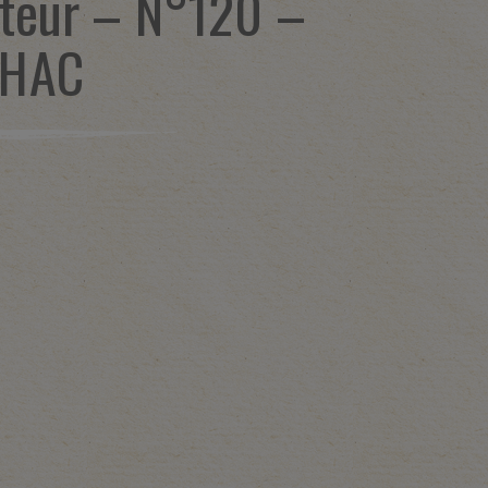
teur – N°120 –
LHAC
1