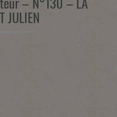
teur – N°130 – LA
T JULIEN
1