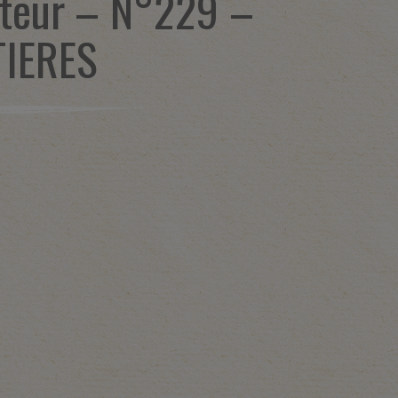
teur – N°229 –
TIERES
1