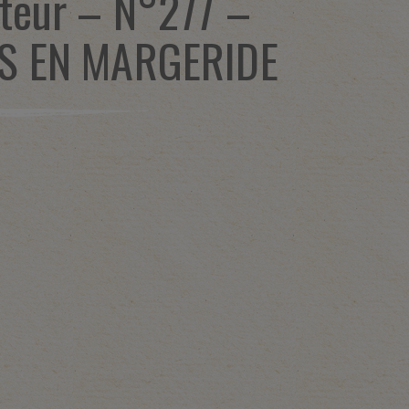
teur – N°277 –
S EN MARGERIDE
1