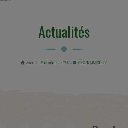
Actualités
Accueil
En cours :
Producteur – N°277 – RUYNES EN MARGERIDE