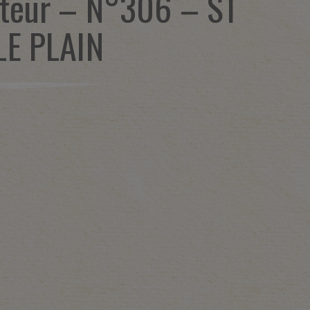
teur – N°306 – ST
LE PLAIN
1