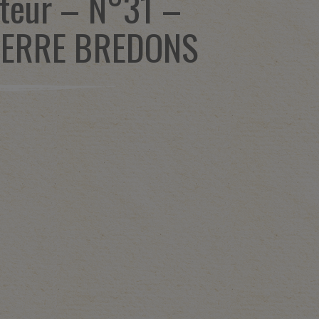
teur – N°31 –
IERRE BREDONS
1