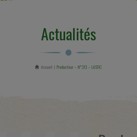
Actualités
Accueil
En cours :
Producteur – N°313 – LASTIC