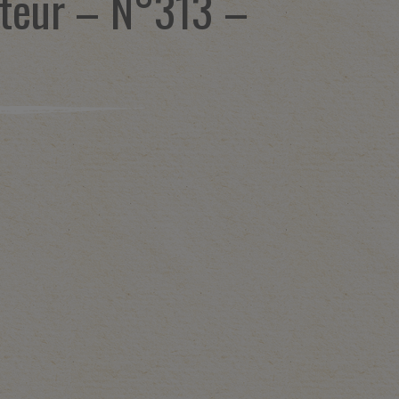
teur – N°313 –
C
1