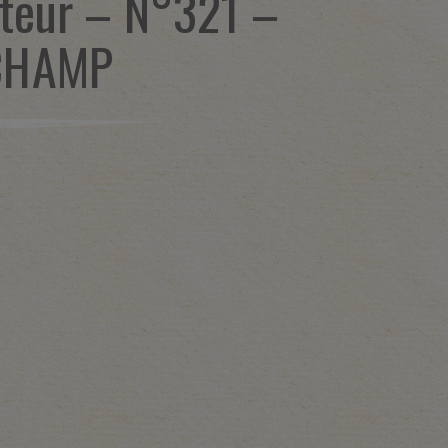
teur – N°321 –
CHAMP
1