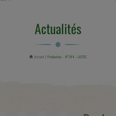
Actualités
Accueil
En cours :
Producteur – N°344 – LASTIC