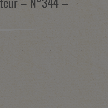
teur – N°344 –
C
1