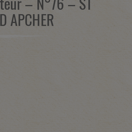
teur – N°76 – ST
 D APCHER
1