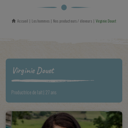
Accueil
Les hommes
Nos producteurs / éleveurs
En cours :
Virginie Douet
Virginie Douet
Productrice de lait
| 27 ans